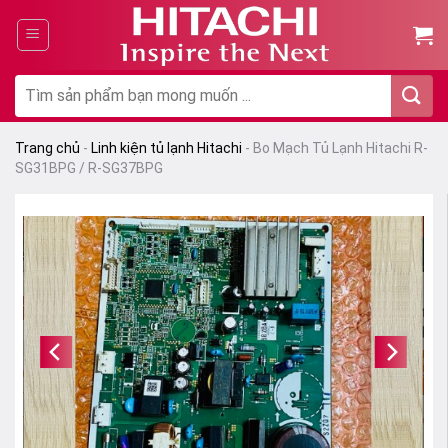
Chuyển
đến
nội
dung
Tìm
kiếm:
Trang chủ
-
Linh kiện tủ lạnh Hitachi
-
Bo Mạch Tủ Lạnh Hitachi R-
SG31BPG / R-SG37BPG