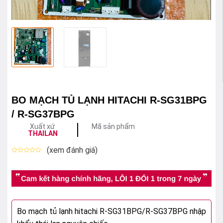
BO MẠCH TỦ LẠNH HITACHI R-SG31BPG
/ R-SG37BPG
Xuất xứ
Mã sản phẩm
THAILAN
(xem đánh giá)
Được
xếp
hạng
0
5
sao
Bo mạch tủ lạnh hitachi R-SG31BPG/R-SG37BPG nhập