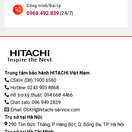
Khi sử dụng tủ lạnh Hitachi R-SG31BPG, người tiêu
Công trình/Đại Lý
0969.492.839
dùng có thể gặp phải một số lỗi phổ biến liên quan
(24/7)
đến bo mạch. Hiểu rõ các lỗi này sẽ giúp bạn nhanh
chóng xử lý và khắc phục tình trạng.
Lỗi Nhiệt Độ Không Ổn Định
Một trong những lỗi thường gặp nhất là sự biến động
nhiệt độ bên trong tủ lạnh.
Nguyên Nhân
: Nguyên nhân chủ yếu có thể do
Trung tâm bảo hành HITACHI Việt Nam
cảm biến nhiệt độ hỏng hoặc bo mạch không phản
CSKH: (08) 1900 6560
hồi đúng tín hiệu từ cảm biến.
Hotline: 0243 905 8868
Hỗ trợ kỹ thuật: 094 668 4466
Khắc Phục
: Cần kiểm tra cảm biến và nếu cần
Chat zalo: 096 949 2839
thiết, thay thế bo mạch để đảm bảo hệ thống hoạt
Email: CSKH@hitachi-service.com
động chính xác.
Trụ sở tại Hà Nội:
290 Tôn Đức Thắng, P. Hàng Bột, Q. Đống Đa, TP. Hà Nội
Trụ sở tại Hồ Chí Minh: