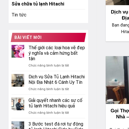
Sửa chữa tủ lạnh Hitachi
Dịch vụ
Tin tức
Địa
Bạn đang
Hita
BÀI VIẾT MỚI
Thế giới các loại hoa vẽ đẹp
ý nghĩa và cảm hứng bất
tận
ở
Chức năng bình luận bị tắt
Thế
giới
Dịch vụ Sửa Tủ Lạnh Hitachi
các
Nội Địa Nhật 6 Cánh Uy Tín
loại
ở
Chức năng bình luận bị tắt
hoa
Dịch
vẽ
vụ
Giải quyết nhanh các sự cố
đẹp
Sửa
ý
tủ lạnh Hitachi hiệu quả
Tủ
nghĩa
Gọi Thợ
ở
Chức năng bình luận bị tắt
Lạnh
và
Nhà –
Giải
Hitachi
cảm
quyết
3 Bước test đá rơi tự động
Nội
hứng
nhanh
Địa
bất