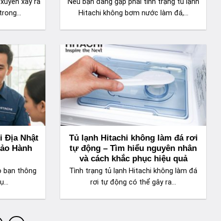
 xuyên xảy ra
Nếu bạn đang gặp phải tình trạng tủ lạnh
trong...
Hitachi không bơm nước làm đá,...
i Địa Nhật
Tủ lạnh Hitachi không làm đá rơi
Bảo Hành
tự động – Tìm hiểu nguyên nhân
và cách khắc phục hiệu quả
o bạn thông
Tình trạng tủ lạnh Hitachi không làm đá
ụ...
rơi tự động có thể gây ra...