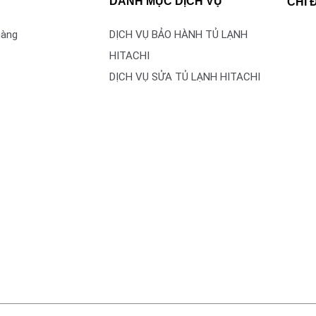
DANH MỤC DỊCH VỤ
CHỈ
hàng
DỊCH VỤ BẢO HÀNH TỦ LẠNH
HITACHI
DỊCH VỤ SỬA TỦ LẠNH HITACHI