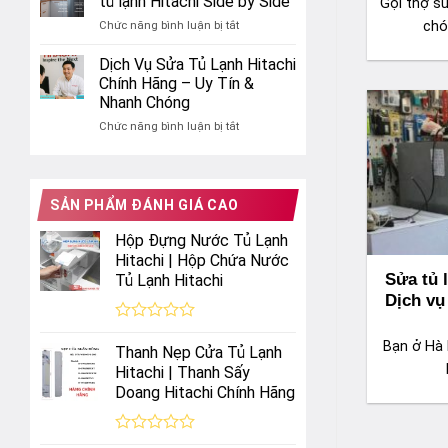
tủ lạnh Hitachi Side by Side
Gọi thợ sử
các
Nhật
tận
ở
chón
Chức năng bình luận bị tắt
sự
6
3
cố
Cánh
Bước
Dịch Vụ Sửa Tủ Lạnh Hitachi
tủ
Uy
test
lạnh
Chính Hãng – Uy Tín &
Tín
đá
Hitachi
Nhanh Chóng
rơi
hiệu
ở
Chức năng bình luận bị tắt
tự
quả
Dịch
động
Vụ
tủ
Sửa
lạnh
Tủ
Hitachi
SẢN PHẨM ĐÁNH GIÁ CAO
Lạnh
Side
Hitachi
by
Hộp Đựng Nước Tủ Lạnh
Chính
Side
Hitachi | Hộp Chứa Nước
Hãng
Sửa tủ 
Tủ Lạnh Hitachi
–
Uy
Dịch vụ
Tín
&
Được
Bạn ở Hà 
Nhanh
xếp
Thanh Nẹp Cửa Tủ Lạnh
hạng
Chóng
Hitachi | Thanh Sấy
0
Doang Hitachi Chính Hãng
5
sao
Được