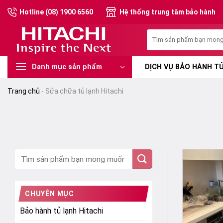
Chuyển
Hotline (08) 1900 6560
Hệ thống trung tâm bảo hành
đến
nội
Tìm
dung
kiếm:
DỊCH VỤ BẢO HÀNH TỦ
Danh mục sản phẩm
Trang chủ
-
Sửa chữa tủ lạnh Hitachi
CHUYÊN MỤC
Bảo hành tủ lạnh Hitachi