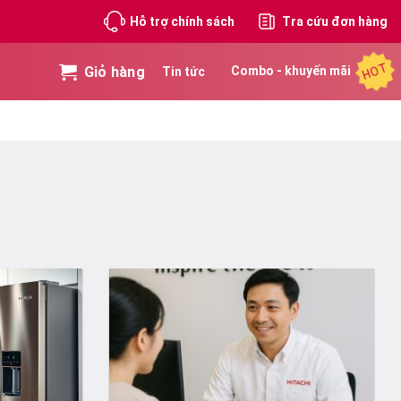
Hỗ trợ chính sách
Tra cứu đơn hàng
HOT
Giỏ hàng
Combo - khuyến mãi
Tin tức