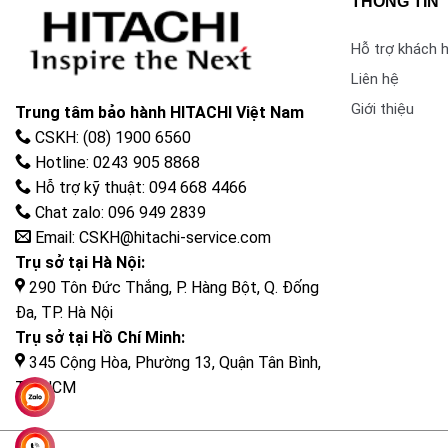
THÔNG TIN
Hỗ trợ khách 
Liên hệ
Giới thiệu
Trung tâm bảo hành HITACHI Việt Nam
CSKH: (08) 1900 6560
Hotline: 0243 905 8868
Hỗ trợ kỹ thuật: 094 668 4466
Chat zalo: 096 949 2839
Email: CSKH@hitachi-service.com
Trụ sở tại Hà Nội:
290 Tôn Đức Thắng, P. Hàng Bột, Q. Đống
Đa, TP. Hà Nội
Trụ sở tại Hồ Chí Minh:
345 Cộng Hòa, Phường 13, Quận Tân Bình,
TP. HCM