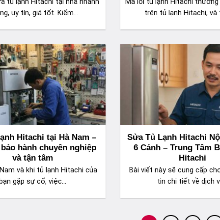
a tủ lạnh Hitachi tại nhà nhanh
Mã lỗi tủ lạnh Hitachi thường
g, uy tín, giá tốt. Kiểm...
trên tủ lạnh Hitachi, và 
lạnh Hitachi tại Hà Nam –
Sửa Tủ Lạnh Hitachi Nộ
 bảo hành chuyên nghiệp
6 Cánh – Trung Tâm 
và tận tâm
Hitachi
Nam và khi tủ lạnh Hitachi của
Bài viết này sẽ cung cấp ch
bạn gặp sự cố, việc...
tin chi tiết về dịch v