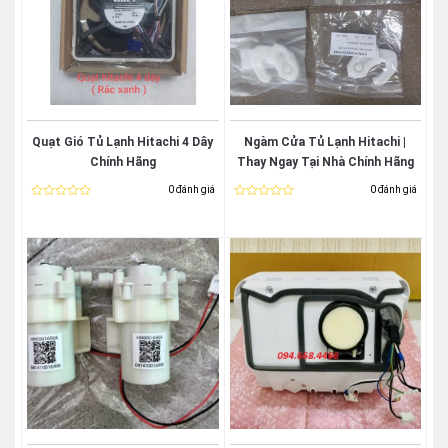
Quạt Gió Tủ Lạnh Hitachi 4 Dây
Ngàm Cửa Tủ Lạnh Hitachi |
Chính Hãng
Thay Ngay Tại Nhà Chính Hãng
0 đánh giá
0 đánh giá
Được
Được
xếp
xếp
hạng
hạng
0
0
5
5
sao
sao