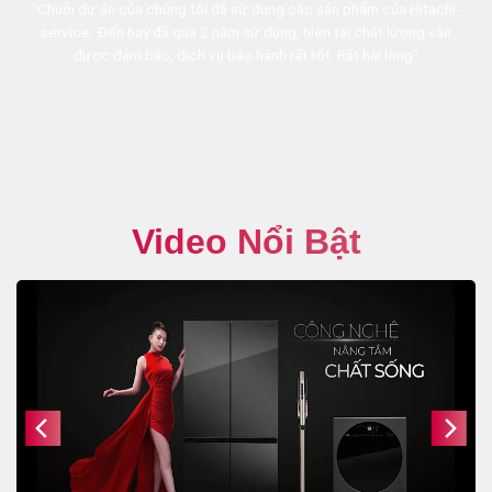
“Chuỗi dự án của chúng tôi đã sử dụng các sản phẩm của Hitachi-
service. Đến hay đã qua 2 năm sử dụng, hiện tại chất lượng vẫn
được đảm bảo, dịch vụ bảo hành rất tốt. Rất hài lòng”
Video Nổi Bật