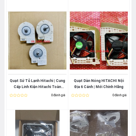
Được
Được
xếp
xếp
hạng
hạng
0
0
5
5
sao
sao
Quạt Sứ Tủ Lạnh Hitachi | Cung
Quạt Dàn Nóng HITACHI Nội
Cấp Linh Kiện Hitachi Toàn
Địa 6 Cánh | Mới Chính Hãng
Quốc
0 đánh giá
0 đánh giá
Được
Được
xếp
xếp
hạng
hạng
0
0
5
5
sao
sao