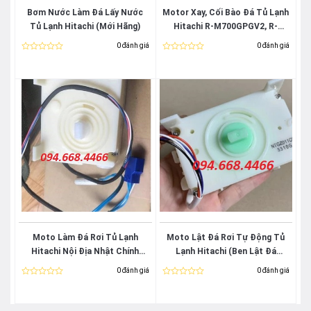
Bơm Nước Làm Đá Lấy Nước
Motor Xay, Cối Bào Đá Tủ Lạnh
Tủ Lạnh Hitachi (Mới Hãng)
Hitachi R-M700GPGV2, R-
S700GPGV2, R-FM800GPGV2,
0 đánh giá
0 đánh giá
R-FS800GPGV2, R-
Được
Được
xếp
xếp
M700AGPGV4X, R-
hạng
hạng
FM800AGPGV4X… Chính Hãng
0
0
5
5
sao
sao
Moto Làm Đá Rơi Tủ Lạnh
Moto Lật Đá Rơi Tự Động Tủ
Hitachi Nội Địa Nhật Chính
Lạnh Hitachi (Ben Lật Đá
Hãng
Hitachi)
0 đánh giá
0 đánh giá
Được
Được
xếp
xếp
hạng
hạng
0
0