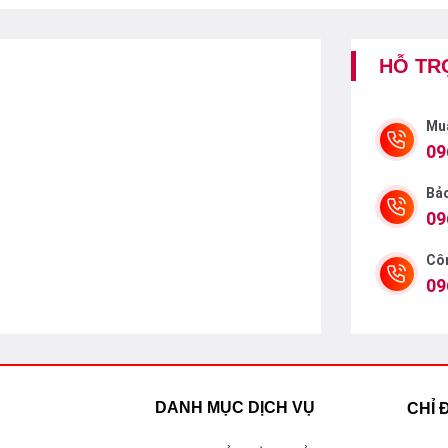
HỖ TR
Mu
09
Bả
09
Côn
09
DANH MỤC DỊCH VỤ
CHỈ