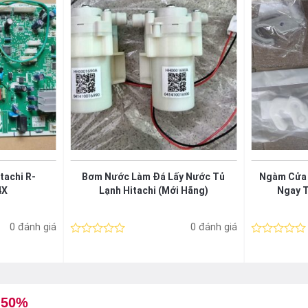
tachi R-
Bơm Nước Làm Đá Lấy Nước Tủ
Ngàm Cửa T
4X
Lạnh Hitachi (Mới Hãng)
Ngay T
0 đánh giá
0 đánh giá
Được
Được
xếp
xếp
hạng
hạng
0
0
5
5
sao
sao
 50%