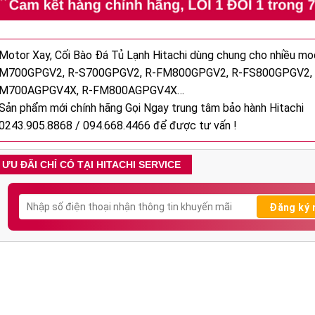
ao
Motor Xay, Cối Bào Đá Tủ Lạnh Hitachi dùng chung cho nhiều m
M700GPGV2, R-S700GPGV2, R-FM800GPGV2, R-FS800GPGV2, 
M700AGPGV4X, R-FM800AGPGV4X…
Sản phẩm mới chính hãng Gọi Ngay trung tâm bảo hành Hitachi
0243.905.8868 / 094.668.4466 để được tư vấn !
ƯU ĐÃI CHỈ CÓ TẠI HITACHI SERVICE