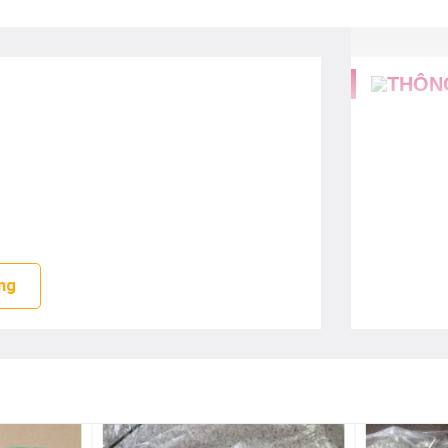
THÔN
ng