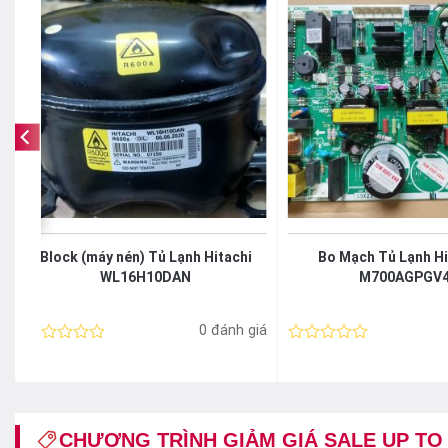
V
Block (máy nén) Tủ Lạnh Hitachi
Bo Mạch Tủ Lạnh Hi
WL16H10DAN
M700AGPGV
á
0 đánh giá
Được
Được
xếp
xếp
hạng
hạng
0
0
5
5
sao
sao
CHƯƠNG TRÌNH GIẢM GIÁ SALE UP TO