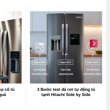
sự cố tủ
3 Bước test đá rơi tự động tủ
 quả
lạnh Hitachi Side by Side