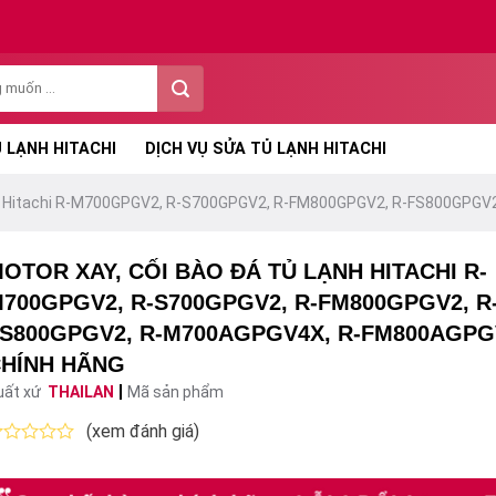
 LẠNH HITACHI
DỊCH VỤ SỬA TỦ LẠNH HITACHI
ạnh Hitachi R-M700GPGV2, R-S700GPGV2, R-FM800GPGV2, R-FS800GP
OTOR XAY, CỐI BÀO ĐÁ TỦ LẠNH HITACHI R-
700GPGV2, R-S700GPGV2, R-FM800GPGV2, R
S800GPGV2, R-M700AGPGV4X, R-FM800AGP
HÍNH HÃNG
uất xứ
THAILAN
Mã sản phẩm
(xem đánh giá)
ược
ếp
ạng