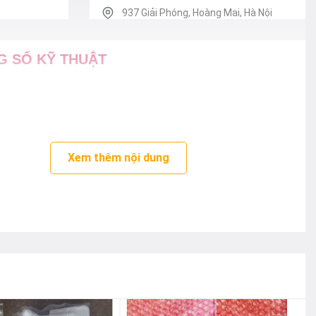
937 Giải Phóng, Hoàng Mai, Hà Nội
0243.905.8868
G SỐ KỸ THUẬT
TRẠM BẢO HÀNH TẠI HÀ NỘI:
39 Hai Bà Trưng, Hoàn Kiếm, Hà Nội
0243.905.8868
TRẠM BẢO HÀNH TẠI HÀ NỘI:
23 Nguyễn khánh Toàn, Cầu Giấy, Hà
Xem thêm nội dung
Nội
0243.905.8868
TRẠM BẢO HÀNH TẠI HÀ NỘI:
Ngõ 12 Nguyễn Văn Huyên, Cầu Giấy,
Hà Nội
0243.905.8868
TRẠM BẢO HÀNH TẠI HÀ NỘI: