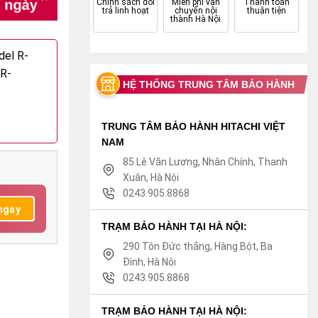
Chính sách đổi
Miễn phí vận
Thanh toán
trả linh hoạt
chuyển nội
thuận tiện
thành Hà Nội
odel
R-
R-
HỆ THỐNG TRUNG TÂM BẢO HÀNH
TRUNG TÂM BẢO HÀNH HITACHI VIỆT
NAM
85 Lê Văn Lương, Nhân Chính, Thanh
Xuân, Hà Nội
0243.905.8868
TRẠM BẢO HÀNH TẠI HÀ NỘI:
290 Tôn Đức thắng, Hàng Bột, Ba
Đình, Hà Nội
0243.905.8868
TRẠM BẢO HÀNH TẠI HÀ NỘI: