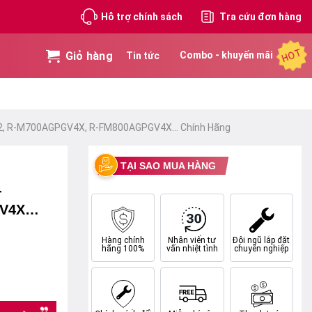
Hỗ trợ chính sách
Tra cứu đơn hàng
HOT
Giỏ hàng
Combo - khuyến mãi
Tin tức
GV2, R-M700AGPGV4X, R-FM800AGPGV4X… Chính Hãng
TẠI SAO MUA HÀNG
-
GV4X…
Hàng chính
Nhân viên tư
Đội ngũ lắp đặt
hãng 100%
vấn nhiệt tình
chuyên nghiệp