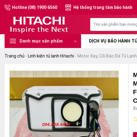
Chuyển
Hotline (08) 1900 6560
Hệ thống trung tâm bảo hành
đến
nội
Tìm
dung
kiếm:
DỊCH VỤ BẢO HÀNH TỦ
Danh mục sản phẩm
Trang chủ
-
Linh kiện tủ lạnh Hitachi
-
Motor Xay, Cối Bào Đá Tủ L
M
M
F
C
X
Đ
x
h