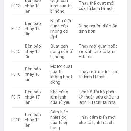
Đèn báo
Quạt dàn
Thay thế quạt mới
F013
nháy 13
lạnh của tủ
của tủ lạnh Hitachi
lần
bị hỏng
Nguồn điện
Đèn báo
cung cấp
Dùng nguồn điện ổn
F014
nháy 14
không cố
định hơn
lần
định
Đèn báo
Quạt dàn
Thay mới quạt hoặc
F015
nháy 15
nóng của tủ
vệ sinh cho tủ lạnh
lần
bị hỏng
Hitachi
Motor quạt
Đèn báo
của tủ
Thay mới motor cho
F016
nháy 16
không hoạt
tủ lạnh Hitachi
lần
động
Đèn báo
Khả năng
Liên hệ tới bộ phận
F017
nháy 17
làm lạnh
kỹ thuật sửa chữa tủ
lần
của tủ yếu
lạnh Hitachi tại nhà
Cảm biến
Đèn báo
nhiệt độ
Thay cảm biến mới
F018
nháy 18
của tủ bị
cho tủ lạnh hitachi
lần
hỏng