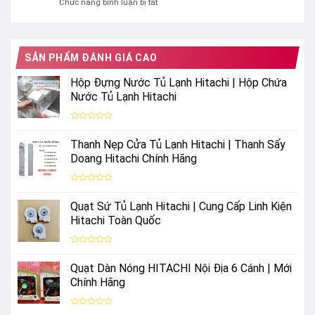
ở
Chức năng bình luận bị tắt
rơi
hiệu
Dịch
tự
quả
Vụ
động
Sửa
tủ
Tủ
lạnh
SẢN PHẨM ĐÁNH GIÁ CAO
Lạnh
Hitachi
Hitachi
Side
Hộp Đựng Nước Tủ Lạnh Hitachi | Hộp Chứa
Chính
by
Nước Tủ Lạnh Hitachi
Hãng
Side
–
Uy
Được
Tín
xếp
Thanh Nẹp Cửa Tủ Lạnh Hitachi | Thanh Sấy
hạng
&
0
Doang Hitachi Chính Hãng
Nhanh
5
Chóng
sao
Được
xếp
Quạt Sứ Tủ Lạnh Hitachi | Cung Cấp Linh Kiện
hạng
0
Hitachi Toàn Quốc
5
sao
Được
xếp
Quạt Dàn Nóng HITACHI Nội Địa 6 Cánh | Mới
hạng
0
Chính Hãng
5
sao
Được