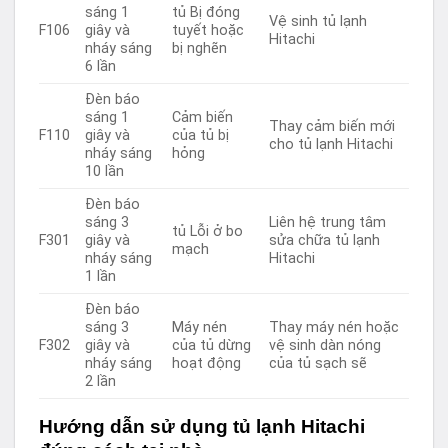
sáng 1
tủ Bị đóng
Vệ sinh tủ lạnh
F106
giây và
tuyết hoặc
Hitachi
nháy sáng
bị nghẽn
6 lần
Đèn báo
sáng 1
Cảm biến
Thay cảm biến mới
F110
giây và
của tủ bị
cho tủ lạnh Hitachi
nháy sáng
hỏng
10 lần
Đèn báo
sáng 3
Liên hệ trung tâm
tủ Lỗi ở bo
F301
giây và
sửa chữa tủ lạnh
mạch
nháy sáng
Hitachi
1 lần
Đèn báo
sáng 3
Máy nén
Thay máy nén hoặc
F302
giây và
của tủ dừng
vệ sinh dàn nóng
nháy sáng
hoạt động
của tủ sạch sẽ
2 lần
Hướng dẫn sử dụng tủ lạnh Hitachi