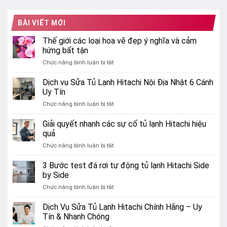
BÀI VIẾT MỚI
Thế giới các loại hoa vẽ đẹp ý nghĩa và cảm
hứng bất tận
ở
Chức năng bình luận bị tắt
Thế
giới
Dịch vụ Sửa Tủ Lạnh Hitachi Nội Địa Nhật 6 Cánh
các
Uy Tín
loại
ở
Chức năng bình luận bị tắt
hoa
Dịch
vẽ
vụ
Giải quyết nhanh các sự cố tủ lạnh Hitachi hiệu
đẹp
Sửa
ý
quả
Tủ
nghĩa
ở
Chức năng bình luận bị tắt
Lạnh
và
Giải
Hitachi
cảm
quyết
3 Bước test đá rơi tự động tủ lạnh Hitachi Side
Nội
hứng
nhanh
Địa
by Side
bất
các
Nhật
tận
ở
Chức năng bình luận bị tắt
sự
6
3
cố
Cánh
Bước
Dịch Vụ Sửa Tủ Lạnh Hitachi Chính Hãng – Uy
tủ
Uy
test
lạnh
Tín & Nhanh Chóng
Tín
đá
Hitachi