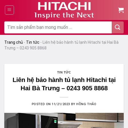
Chuyển
đến
nội
dung
Tìm
kiếm:
Trang chủ
-
Tin tức
-
Liên hệ bảo hành tủ lạnh Hitachi tại Hai Bà
Trưng – 0243 905 8868
TIN TỨC
Liên hệ bảo hành tủ lạnh Hitachi tại
Hai Bà Trưng – 0243 905 8868
POSTED ON
11/21/2023
BY
HỒNG THẢO