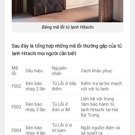
Bảng mã lỗi tủ lạnh Hitachi
Sau đây là tổng hợp những mã lỗi thường gặp của tủ
lạnh Hitachi mọi người cần biết:
Mã
Nguyên
Dấu hiệu
Cách khắc phục
lỗi
nhân
Đèn báo
Tủ Lỗi ở tiếp
Kiểm tra lại bo mạch
F002
nháy 2 lần
điểm
nối với tủ lạnh
Liên hệ với trung
Đèn báo
Tủ Lỗi ở
tâm bảo hành tủ
F003
nháy 3 lần
đơn vị IM
lạnh Hitachi tại Hai
Bà Trưng
Tủ Lỗi ở vị
Đèn báo
Ngắt nguồn điện và
F004
trí bám
nháy 4 lần
xả tuyết ra