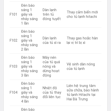
Đèn báo
sáng 1
Dàn lạnh
Thay cảm biến mới
F101
giây và
trên tủ
cho tủ lạnh hitachi
nháy sáng
đóng tuyết
1 lần
Đèn báo
sáng 1
Dàn lạnh
Thay gas hoặc hàn
F102
giây và
của tủ xì ra
lại vị trí bị xì
nháy sáng
2 lần
Đèn báo
Máy nén
sáng 1
của tủ quá
Vệ sinh dàn nóng
F103
giây và
nóng và
của tủ lạnh
nháy sáng
dừng hoạt
3 lần
động
Đèn báo
Liên hệ trung tâm
sáng 1
Nhiệt độ
sửa chữa, bảo hành
F104
giây và
của tủ thay
tủ lạnh Hitachi tại
nháy sáng
đổi liên tục
Hai Bà Trưng
4 lần
Đèn báo