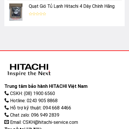
xếp
Quạt Gió Tủ Lạnh Hitachi 4 Dây Chính Hãng
hạng
0
5
sao
Được
xếp
hạng
0
5
sao
Trung tâm bảo hành HITACHI Việt Nam
CSKH: (08) 1900 6560
Hotline: 0243 905 8868
Hỗ trợ kỹ thuật: 094 668 4466
Chat zalo: 096 949 2839
Email: CSKH@hitachi-service.com