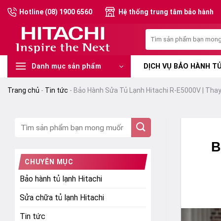
Chuyển
Hotline (08) 1900 6560
Hệ thống trung tâm bảo hành
đến
nội
Tìm
dung
kiếm:
DỊCH VỤ BẢO HÀNH TỦ
Danh mục sản phẩm
Trang chủ
-
Tin tức
-
Bảo Hành Sửa Tủ Lạnh Hitachi R-E5000V | Thay
B
CHUYÊN MỤC
Bảo hành tủ lạnh Hitachi
Sửa chữa tủ lạnh Hitachi
Tin tức