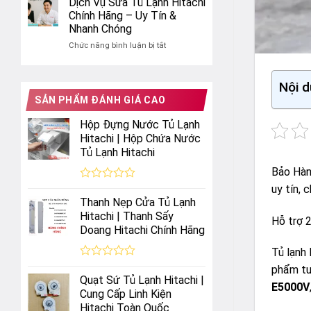
Dịch Vụ Sửa Tủ Lạnh Hitachi
tủ
Uy
test
lạnh
Chính Hãng – Uy Tín &
Tín
đá
Hitachi
Nhanh Chóng
rơi
hiệu
ở
Chức năng bình luận bị tắt
tự
quả
Dịch
động
Vụ
tủ
Sửa
lạnh
Nội d
Tủ
Hitachi
SẢN PHẨM ĐÁNH GIÁ CAO
Lạnh
Side
Hitachi
by
Hộp Đựng Nước Tủ Lạnh
Chính
Side
Hitachi | Hộp Chứa Nước
Hãng
Tủ Lạnh Hitachi
–
Uy
Bảo Hà
Tín
&
uy tín, 
Được
Nhanh
xếp
Thanh Nẹp Cửa Tủ Lạnh
hạng
Chóng
Hitachi | Thanh Sấy
Hỗ trợ 
0
Doang Hitachi Chính Hãng
5
sao
Tủ lạnh 
Được
phẩm tươ
xếp
Quạt Sứ Tủ Lạnh Hitachi |
E5000V
hạng
Cung Cấp Linh Kiện
0
Hitachi Toàn Quốc