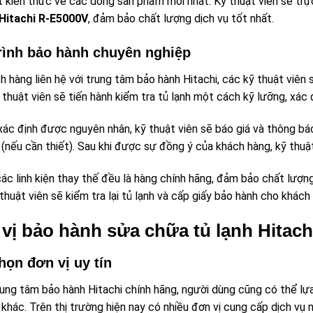
t kiến thức về các dòng sản phẩm mới nhất. Kỹ thuật viên sẽ trự
 Hitachi R-E5000V
, đảm bảo chất lượng dịch vụ tốt nhất.
rình bảo hành chuyên nghiệp
h hàng liên hệ với trung tâm bảo hành Hitachi, các kỹ thuật viên 
 thuật viên sẽ tiến hành kiểm tra tủ lạnh một cách kỹ lưỡng, xác
 xác định được nguyên nhân, kỹ thuật viên sẽ báo giá và thông b
n (nếu cần thiết). Sau khi được sự đồng ý của khách hàng, kỹ thuậ
ác linh kiện thay thế đều là hàng chính hãng, đảm bảo chất lượn
 thuật viên sẽ kiểm tra lại tủ lạnh và cấp giấy bảo hành cho khách
vị bảo hành sửa chữa tủ lạnh Hitac
họn đơn vị uy tín
rung tâm bảo hành Hitachi chính hãng, người dùng cũng có thể lự
khác. Trên thị trường hiện nay có nhiều đơn vị cung cấp dịch vụ n