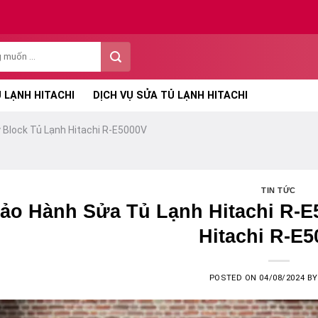
 LẠNH HITACHI
DỊCH VỤ SỬA TỦ LẠNH HITACHI
 Block Tủ Lạnh Hitachi R-E5000V
TIN TỨC
ảo Hành Sửa Tủ Lạnh Hitachi R-E
Hitachi R-E
POSTED ON
04/08/2024
B