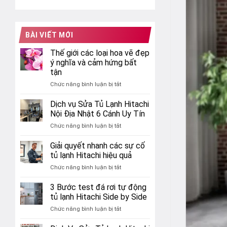
BÀI VIẾT MỚI
Thế giới các loại hoa vẽ đẹp
ý nghĩa và cảm hứng bất
tận
ở
Chức năng bình luận bị tắt
Thế
giới
Dịch vụ Sửa Tủ Lạnh Hitachi
các
Nội Địa Nhật 6 Cánh Uy Tín
loại
ở
Chức năng bình luận bị tắt
hoa
Dịch
vẽ
vụ
Giải quyết nhanh các sự cố
đẹp
Sửa
ý
tủ lạnh Hitachi hiệu quả
Tủ
nghĩa
ở
Chức năng bình luận bị tắt
Lạnh
và
Giải
Hitachi
cảm
quyết
3 Bước test đá rơi tự động
Nội
hứng
nhanh
Địa
tủ lạnh Hitachi Side by Side
bất
các
Nhật
tận
ở
Chức năng bình luận bị tắt
sự
6
3
cố
Cánh
Bước