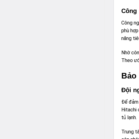
Công 
Công ng
phù hợp
năng tiê
Nhờ côn
Theo ước
Bảo 
Đội n
Để đảm 
Hitachi 
tủ lạnh.
Trung t