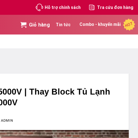
Hỗ trợ chính sách
Tra cứu đơn hàng
HOT
Giỏ hàng
Combo - khuyến mãi
Tin tức
5000V | Thay Block Tủ Lạnh
5000V
Y
ADMIN