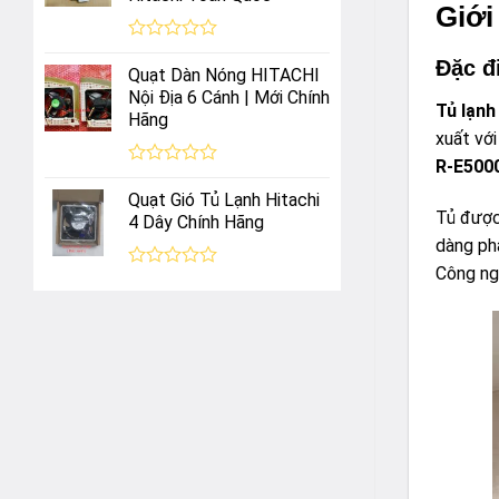
5
Giới
sao
Được
Đặc đ
xếp
Quạt Dàn Nóng HITACHI
hạng
Nội Địa 6 Cánh | Mới Chính
0
Tủ lạnh
Hãng
5
xuất với
sao
R-E500
Được
xếp
Quạt Gió Tủ Lạnh Hitachi
hạng
Tủ được
4 Dây Chính Hãng
0
dàng ph
5
sao
Công ngh
Được
xếp
hạng
0
5
sao