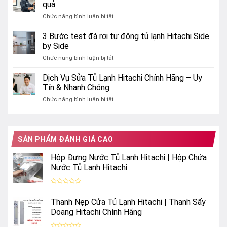
Sửa
ý
quả
Tủ
nghĩa
ở
Chức năng bình luận bị tắt
Lạnh
và
Giải
Hitachi
cảm
quyết
3 Bước test đá rơi tự động tủ lạnh Hitachi Side
Nội
hứng
nhanh
Địa
by Side
bất
các
Nhật
tận
ở
Chức năng bình luận bị tắt
sự
6
3
cố
Cánh
Bước
Dịch Vụ Sửa Tủ Lạnh Hitachi Chính Hãng – Uy
tủ
Uy
test
lạnh
Tín & Nhanh Chóng
Tín
đá
Hitachi
ở
Chức năng bình luận bị tắt
rơi
hiệu
Dịch
tự
quả
Vụ
động
Sửa
tủ
Tủ
lạnh
SẢN PHẨM ĐÁNH GIÁ CAO
Lạnh
Hitachi
Hitachi
Side
Hộp Đựng Nước Tủ Lạnh Hitachi | Hộp Chứa
Chính
by
Nước Tủ Lạnh Hitachi
Hãng
Side
–
Uy
Được
Tín
xếp
Thanh Nẹp Cửa Tủ Lạnh Hitachi | Thanh Sấy
hạng
&
0
Doang Hitachi Chính Hãng
Nhanh
5
Chóng
sao