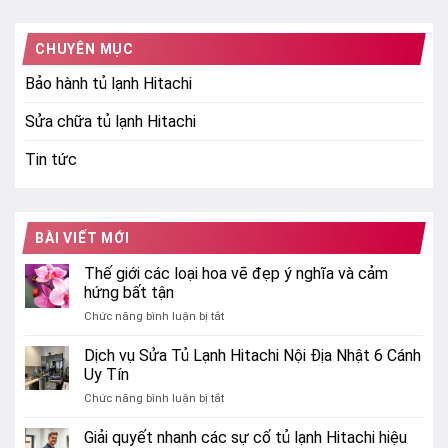
CHUYÊN MỤC
Bảo hành tủ lạnh Hitachi
Sửa chữa tủ lạnh Hitachi
Tin tức
BÀI VIẾT MỚI
Thế giới các loại hoa vẽ đẹp ý nghĩa và cảm
hứng bất tận
ở
Chức năng bình luận bị tắt
Thế
giới
Dịch vụ Sửa Tủ Lạnh Hitachi Nội Địa Nhật 6 Cánh
các
Uy Tín
loại
ở
Chức năng bình luận bị tắt
hoa
Dịch
vẽ
vụ
Giải quyết nhanh các sự cố tủ lạnh Hitachi hiệu
đẹp