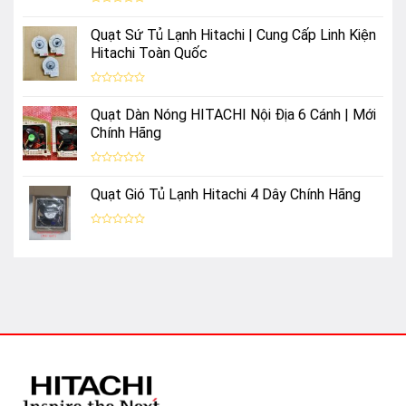
Được
xếp
Quạt Sứ Tủ Lạnh Hitachi | Cung Cấp Linh Kiện
hạng
0
Hitachi Toàn Quốc
5
sao
Được
xếp
Quạt Dàn Nóng HITACHI Nội Địa 6 Cánh | Mới
hạng
0
Chính Hãng
5
sao
Được
xếp
Quạt Gió Tủ Lạnh Hitachi 4 Dây Chính Hãng
hạng
0
5
sao
Được
xếp
hạng
0
5
sao