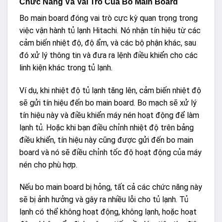
Chức Năng Và Vai Trò Của Bo Main Board
Bo main board đóng vai trò cực kỳ quan trọng trong
việc vận hành tủ lạnh Hitachi. Nó nhận tín hiệu từ các
cảm biến nhiệt độ, độ ẩm, và các bộ phận khác, sau
đó xử lý thông tin và đưa ra lệnh điều khiển cho các
linh kiện khác trong tủ lạnh.
Ví dụ, khi nhiệt độ tủ lạnh tăng lên, cảm biến nhiệt độ
sẽ gửi tín hiệu đến bo main board. Bo mạch sẽ xử lý
tín hiệu này và điều khiển máy nén hoạt động để làm
lạnh tủ. Hoặc khi bạn điều chỉnh nhiệt độ trên bảng
điều khiển, tín hiệu này cũng được gửi đến bo main
board và nó sẽ điều chỉnh tốc độ hoạt động của máy
nén cho phù hợp.
Nếu bo main board bị hỏng, tất cả các chức năng này
sẽ bị ảnh hưởng và gây ra nhiều lỗi cho tủ lạnh. Tủ
lạnh có thể không hoạt động, không lạnh, hoặc hoạt