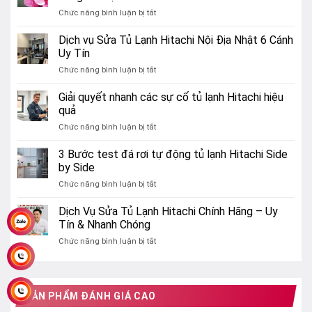
ở
Chức năng bình luận bị tắt
Thế
giới
Dịch vụ Sửa Tủ Lạnh Hitachi Nội Địa Nhật 6 Cánh
các
Uy Tín
loại
ở
Chức năng bình luận bị tắt
hoa
Dịch
vẽ
vụ
Giải quyết nhanh các sự cố tủ lạnh Hitachi hiệu
đẹp
Sửa
ý
quả
Tủ
nghĩa
ở
Chức năng bình luận bị tắt
Lạnh
và
Giải
Hitachi
cảm
quyết
3 Bước test đá rơi tự động tủ lạnh Hitachi Side
Nội
hứng
nhanh
Địa
by Side
bất
các
Nhật
tận
ở
Chức năng bình luận bị tắt
sự
6
3
cố
Cánh
Bước
Dịch Vụ Sửa Tủ Lạnh Hitachi Chính Hãng – Uy
tủ
Uy
test
lạnh
Tín & Nhanh Chóng
Tín
đá
Hitachi
ở
Chức năng bình luận bị tắt
rơi
hiệu
Dịch
tự
quả
Vụ
động
Sửa
tủ
Tủ
lạnh
SẢN PHẨM ĐÁNH GIÁ CAO
Lạnh
Hitachi
Hitachi