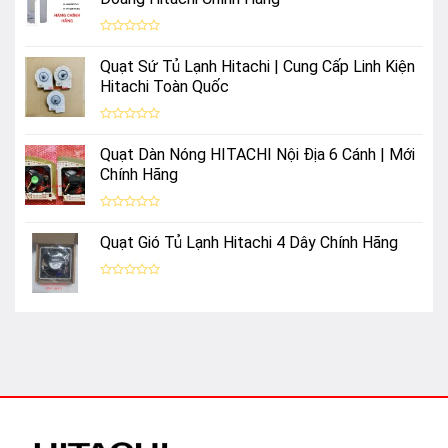
5
Chóng
sao
Được
xếp
Quạt Sứ Tủ Lạnh Hitachi | Cung Cấp Linh Kiện
hạng
0
Hitachi Toàn Quốc
5
sao
Được
xếp
Quạt Dàn Nóng HITACHI Nội Địa 6 Cánh | Mới
hạng
0
Chính Hãng
5
sao
Được
xếp
Quạt Gió Tủ Lạnh Hitachi 4 Dây Chính Hãng
hạng
0
5
sao
Được
xếp
hạng
0
5
sao