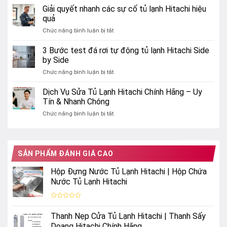
vụ
Giải quyết nhanh các sự cố tủ lạnh Hitachi hiệu
đẹp
Sửa
ý
quả
Tủ
nghĩa
ở
Chức năng bình luận bị tắt
Lạnh
và
Giải
Hitachi
cảm
quyết
3 Bước test đá rơi tự động tủ lạnh Hitachi Side
Nội
hứng
nhanh
Địa
by Side
bất
các
Nhật
tận
ở
Chức năng bình luận bị tắt
sự
6
3
cố
Cánh
Bước
Dịch Vụ Sửa Tủ Lạnh Hitachi Chính Hãng – Uy
tủ
Uy
test
lạnh
Tín & Nhanh Chóng
Tín
đá
Hitachi
ở
Chức năng bình luận bị tắt
rơi
hiệu
Dịch
tự
quả
Vụ
động
Sửa
tủ
Tủ
lạnh
SẢN PHẨM ĐÁNH GIÁ CAO
Lạnh
Hitachi
Hitachi
Side
Hộp Đựng Nước Tủ Lạnh Hitachi | Hộp Chứa
Chính
by
Nước Tủ Lạnh Hitachi
Hãng
Side
–
Uy
Được
Tín
xếp
Thanh Nẹp Cửa Tủ Lạnh Hitachi | Thanh Sấy
hạng
&
0
Doang Hitachi Chính Hãng
Nhanh