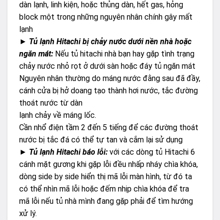
dàn lạnh, linh kiện, hoặc thủng dàn, hết gas, hỏng
block một trong những nguyên nhân chính gây mất
lạnh
►
Tủ lạnh Hitachi bị chảy nước dưới nền nhà hoặc
ngăn mát:
Nếu tủ hitachi nhà bạn hay gặp tình trạng
chảy nước nhỏ rọt ở dưới sàn hoặc đáy tủ ngăn mát
Nguyên nhân thường do máng nước đằng sau đã đầy,
cánh cửa bị hở doang tạo thành hơi nước, tắc đường
thoát nước từ dàn
lạnh chảy về máng lốc.
Cần nhổ điện tầm 2 đến 5 tiếng để các đường thoát
nước bị tắc đá có thể tự tan và cắm lại sử dụng
►
Tủ lạnh Hitachi báo lỗi:
với các dòng tủ Hitachi 6
cánh mặt gương khi gặp lỗi đều nhấp nháy chìa khóa,
dòng side by side hiển thị mã lỗi màn hình, từ đó ta
có thể nhìn mã lỗi hoặc đếm nhịp chìa khóa để tra
mã lỗi nếu tủ nhà mình đang gặp phải để tìm hướng
xử lý.