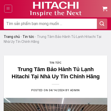
Chuyển
đến
nội
dung
Tìm
kiếm:
Trang chủ
-
Tin tức
-
Trung Tâm Bảo Hành Tủ Lạnh Hitachi Tại
Nhà Uy Tín Chính Hãng
TIN TỨC
Trung Tâm Bảo Hành Tủ Lạnh
Hitachi Tại Nhà Uy Tín Chính Hãng
POSTED ON
04/14/2024
BY
ADMIN