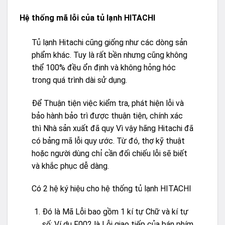
Hệ thống mã lỗi của tủ lạnh HITACHI
Tủ lạnh Hitachi cũng giống như các dòng sản
phẩm khác. Tuy là rất bền nhưng cũng không
thể 100% đều ổn định và không hỏng hóc
trong quá trình dài sử dụng.
Để Thuận tiện việc kiểm tra, phát hiện lỗi và
bảo hành bảo trì được thuận tiện, chính xác
thì Nhà sản xuất đã quy Vì vậy hãng Hitachi đã
có bảng mã lỗi quy ước. Từ đó, thợ kỹ thuật
hoặc người dùng chỉ cần đối chiếu lỗi sẽ biết
và khắc phục dễ dàng.
Có 2 hệ ký hiệu cho hệ thống tủ lạnh HITACHI
Đó là Mã Lỗi bao gồm 1 kí tự Chữ và kí tự
số: Ví dụ F002 là Lỗi giao tiếp của bán phím