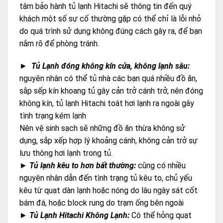
tâm bảo hành tủ lạnh Hitachi sẽ thông tin đến quý
khách một số sự cố thường gặp có thể chỉ là lỗi nhỏ
do quá trình sử dụng không đúng cách gây ra, để bạn
nắm rõ để phòng tránh.
►
Tủ Lạnh đóng không kín cửa, không lạnh sâu:
nguyên nhân có thể tủ nhà các bạn quá nhiều đồ ăn,
sắp sếp kín khoang tủ gây cản trở cánh trở, nên đóng
không kín, tủ lạnh Hitachi toát hơi lạnh ra ngoài gây
tình trạng kém lạnh
Nên vệ sinh sạch sẽ những đồ ăn thừa không sử
dụng, sắp xếp hợp lý khoảng cánh, không cản trở sự
lưu thông hơi lạnh trong tủ.
►
Tủ lạnh kêu to hơn bất thường:
cũng có nhiều
nguyên nhân dẫn đến tình trạng tủ kêu to, chủ yếu
kêu từ quạt dàn lạnh hoặc nóng do lâu ngày sát cốt
bám đá, hoặc block rung do trạm ống bên ngoài
►
Tủ Lạnh Hitachi Không Lạnh:
Có thể hỏng quạt