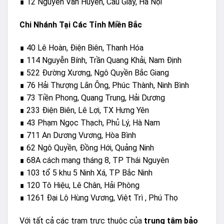
∎ 12 Nguyễn Văn Huyên, Cầu Giấy, Hà Nội
Chi Nhánh Tại Các Tỉnh Miền Bắc
∎ 40 Lê Hoàn, Điện Biên, Thanh Hóa
∎ 114 Nguyễn Bính, Trần Quang Khải, Nam Định
∎ 522 Đường Xương, Ngô Quyền Bắc Giang
∎ 76 Hải Thượng Lãn Ông, Phúc Thành, Ninh Bình
∎ 73 Tiền Phong, Quang Trung, Hải Dương
∎ 233 Điện Biên, Lê Lợi, TX Hưng Yên
∎ 43 Phạm Ngọc Thạch, Phủ Lý, Hà Nam
∎ 711 An Dương Vương, Hòa Bình
∎ 62 Ngô Quyền, Đồng Hới, Quảng Ninh
∎ 68A cách mạng tháng 8, TP Thái Nguyên
∎ 103 tổ 5 khu 5 Ninh Xá, TP Bắc Ninh
∎ 120 Tô Hiệu, Lê Chân, Hải Phòng
∎ 1261 Đại Lộ Hùng Vương, Việt Trì , Phú Thọ
Với tất cả các trạm trực thuộc của
trung tâm bảo