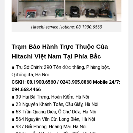
Hitachi-service Hotlone: 08.1900.6560
Trạm Bảo Hành Trực Thuộc Của
Hitachi Việt Nam Tại Phía Bắc
∎ Trụ Sở Chính: 290 Tôn đức thắng, P hàng bột,
Q.đống đa, Hà Nôi
CSKH: 08.1900.6560 / 0243.905.8868 Mobile 24/7:
094.668.4466
∎ 39 Hai Bà Trưng, Hoàn Kiếm, Hà Nội
∎ 23 Nguyễn Khánh Toàn, Cầu Giấy, Hà Nội
∎ 63 Trần Quang Diệu, Ô Chợ Dừa, Hà Nội
∎ 564 Nguyễn Văn Cừ, Long Biên, Hà Nội
∎ 937 Giải Phóng, Hoàng Mai, Hà Nội