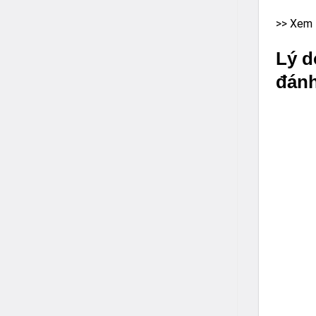
>> Xem 
Lý d
đánh