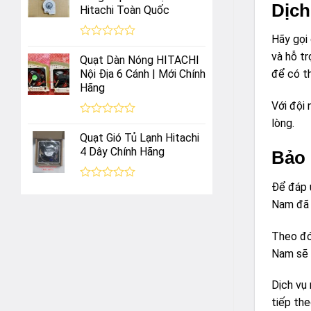
0
Dịch
Hitachi Toàn Quốc
5
sao
Hãy gọi
Được
và hỗ tr
xếp
Quạt Dàn Nóng HITACHI
hạng
Nội Địa 6 Cánh | Mới Chính
để có th
0
Hãng
5
sao
Với đội 
lòng.
Được
xếp
Quạt Gió Tủ Lạnh Hitachi
hạng
4 Dây Chính Hãng
Bảo 
0
5
sao
Để đáp 
Được
xếp
Nam đã m
hạng
0
5
Theo đó,
sao
Nam sẽ cư
Dịch vu
tiếp th