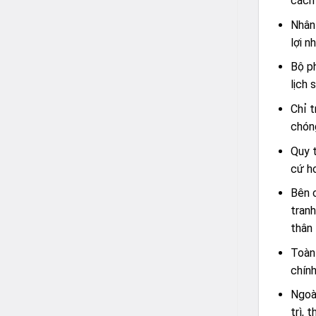
cách 
Nhân 
lợi n
Bộ ph
lịch 
Chỉ t
chón
Quy t
cứ h
Bên c
tranh
thân 
Toàn 
chính
Ngoài
trì, 