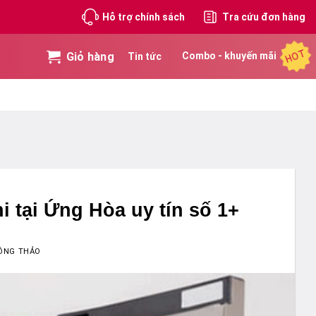
Hỗ trợ chính sách
Tra cứu đơn hàng
HOT
Giỏ hàng
Combo - khuyến mãi
Tin tức
i tại Ứng Hòa uy tín số 1+
ỒNG THẢO