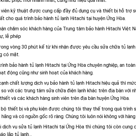
khắc phục mới nhanh nhất, cũng như hiệu quả nhất.
viên kỹ thuật được cung cấp đầy đủ dụng cụ và thiết bị hỗ trợ s
hất cho quá trình bảo hành tủ lạnh Hitachi tại huyện Ứng Hòa.
ận chăm sóc khách hàng của Trung tâm bảo hành Hitachi Việt Nam
sự, lễ phép
rong vòng 30 phút kể từ khi nhận được yêu cầu sửa chữa tủ lạnh
g có mặt.
rình bảo hành tủ lạnh Hitachi tại Ứng Hòa chuyên nghiệp, an to
oạt động cũng như sinh hoạt của khách hàng.
ạnh chất lượng dịch vụ bảo hành tủ lạnh Hitachi hiệu quả thì mứ
 so với các trung tâm sửa chữa điện lạnh khác trên địa bàn với nh
thiết và các khách hàng sinh viên trên địa bàn huyện Ứng Hòa.
bộ thiết bị và phụ kiện được chúng tôi thay thế trong quá trình
 hãng và có nguồn gốc rõ ràng. Chúng tôi luôn nói không với hàng
 dịch vụ sửa tủ lạnh Hitachi tại Ứng Hòa thì chúng tôi còn cung 
tháo lắp tủ lạnh…