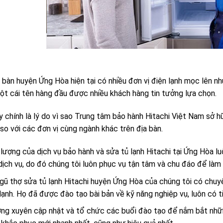
a bàn huyện Ứng Hòa hiện tại có nhiều đơn vị điện lạnh mọc lên 
một cái tên hàng đầu được nhiều khách hàng tin tưởng lựa chọn.
 chính là lý do vì sao Trung tâm bảo hành Hitachi Việt Nam sở hữ
so với các đơn vị cùng ngành khác trên địa bàn.
lượng của dịch vụ bảo hành và sửa tủ lạnh Hitachi tại Ứng Hòa lu
dịch vụ, do đó chúng tôi luôn phục vụ tận tâm và chu đáo để làm 
gũ thợ sửa tủ lạnh Hitachi huyện Ứng Hòa của chúng tôi có chuy
lạnh. Họ đã được đào tạo bài bản về kỹ năng nghiệp vụ, luôn có ti
g xuyên cập nhật và tổ chức các buổi đào tạo để nắm bắt những 