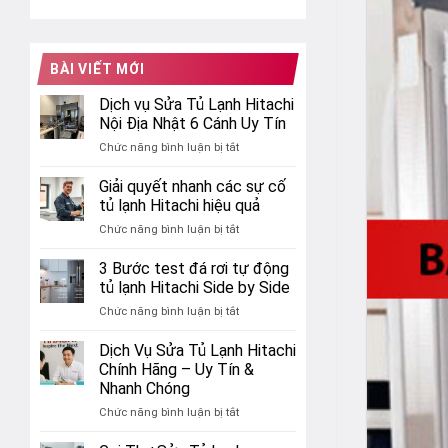
BÀI VIẾT MỚI
Dịch vụ Sửa Tủ Lạnh Hitachi
Nội Địa Nhật 6 Cánh Uy Tín
ở
Chức năng bình luận bị tắt
Dịch
vụ
Giải quyết nhanh các sự cố
Sửa
tủ lạnh Hitachi hiệu quả
Tủ
ở
Chức năng bình luận bị tắt
Lạnh
Giải
Hitachi
quyết
3 Bước test đá rơi tự động
Nội
nhanh
Địa
tủ lạnh Hitachi Side by Side
các
Nhật
ở
Chức năng bình luận bị tắt
sự
6
3
cố
Cánh
Bước
Dịch Vụ Sửa Tủ Lạnh Hitachi
tủ
Uy
test
lạnh
Chính Hãng – Uy Tín &
Tín
đá
Hitachi
Nhanh Chóng
rơi
hiệu
ở
Chức năng bình luận bị tắt
tự
quả
Dịch
động
Vụ
tủ