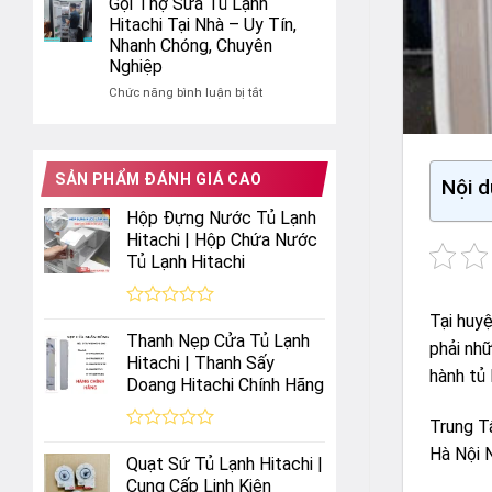
Gọi Thợ Sửa Tủ Lạnh
Sửa
lạnh
Hitachi Tại Nhà – Uy Tín,
Tủ
Hitachi
Nhanh Chóng, Chuyên
Lạnh
Side
Nghiệp
Hitachi
by
Chính
Side
ở
Chức năng bình luận bị tắt
Hãng
Gọi
–
Thợ
Uy
Sửa
Tín
Tủ
SẢN PHẨM ĐÁNH GIÁ CAO
Nội d
&
Lạnh
Nhanh
Hitachi
Hộp Đựng Nước Tủ Lạnh
Chóng
Tại
Hitachi | Hộp Chứa Nước
Nhà
Tủ Lạnh Hitachi
–
Uy
Tín,
Nhanh
Tại huyệ
Được
Chóng,
xếp
Thanh Nẹp Cửa Tủ Lạnh
phải nh
hạng
Chuyên
Hitachi | Thanh Sấy
0
Nghiệp
hành tủ 
Doang Hitachi Chính Hãng
5
sao
Trung T
Được
Hà Nội 
xếp
Quạt Sứ Tủ Lạnh Hitachi |
hạng
Cung Cấp Linh Kiện