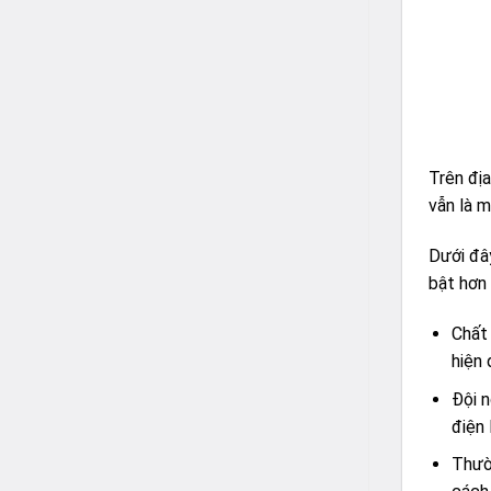
Trên đị
vẫn là 
Dưới đây
bật hơn 
Chất 
hiện 
Đội n
điện 
Thườn