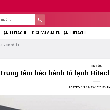
 LẠNH HITACHI
DỊCH VỤ SỬA TỦ LẠNH HITACHI
 uy tín số 1+
TIN TỨC
Trung tâm bảo hành tủ lạnh Hitach
POSTED ON
12/23/2023
BY
H