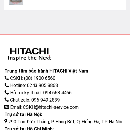
sao
Được
xếp
hạng
0
5
sao
Trung tâm bảo hành HITACHI Việt Nam
CSKH: (08) 1900 6560
Hotline: 0243 905 8868
Hỗ trợ kỹ thuật: 094 668 4466
Chat zalo: 096 949 2839
Email: CSKH@hitachi-service.com
Trụ sở tại Hà Nội:
290 Tôn Đức Thắng, P. Hàng Bột, Q. Đống Đa, TP. Hà Nội
Trụ sở tại Hồ Chí Minh: