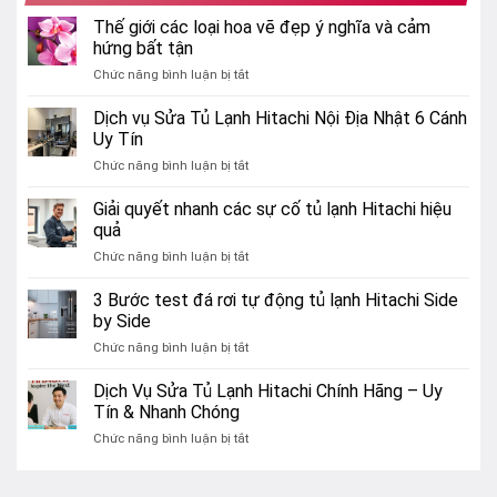
Thế giới các loại hoa vẽ đẹp ý nghĩa và cảm
hứng bất tận
ở
Chức năng bình luận bị tắt
Thế
giới
Dịch vụ Sửa Tủ Lạnh Hitachi Nội Địa Nhật 6 Cánh
các
Uy Tín
loại
ở
Chức năng bình luận bị tắt
hoa
Dịch
vẽ
vụ
Giải quyết nhanh các sự cố tủ lạnh Hitachi hiệu
đẹp
Sửa
ý
quả
Tủ
nghĩa
ở
Chức năng bình luận bị tắt
Lạnh
và
Giải
Hitachi
cảm
quyết
3 Bước test đá rơi tự động tủ lạnh Hitachi Side
Nội
hứng
nhanh
Địa
by Side
bất
các
Nhật
tận
ở
Chức năng bình luận bị tắt
sự
6
3
cố
Cánh
Bước
Dịch Vụ Sửa Tủ Lạnh Hitachi Chính Hãng – Uy
tủ
Uy
test
lạnh
Tín & Nhanh Chóng
Tín
đá
Hitachi
ở
Chức năng bình luận bị tắt
rơi
hiệu
Dịch
tự
quả
Vụ
động
Sửa