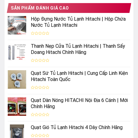
tủ
Tủ
lạnh
SẢN PHẨM ĐÁNH GIÁ CAO
Lạnh
Hitachi
Hitachi
Side
Hộp Đựng Nước Tủ Lạnh Hitachi | Hộp Chứa
Chính
by
Nước Tủ Lạnh Hitachi
Hãng
Side
–
Uy
Được
Tín
xếp
Thanh Nẹp Cửa Tủ Lạnh Hitachi | Thanh Sấy
hạng
&
0
Doang Hitachi Chính Hãng
Nhanh
5
Chóng
sao
Được
xếp
Quạt Sứ Tủ Lạnh Hitachi | Cung Cấp Linh Kiện
hạng
0
Hitachi Toàn Quốc
5
sao
Được
xếp
Quạt Dàn Nóng HITACHI Nội Địa 6 Cánh | Mới
hạng
0
Chính Hãng
5
sao
Được
xếp
Quạt Gió Tủ Lạnh Hitachi 4 Dây Chính Hãng
hạng
0
5