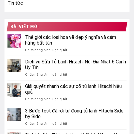
Tin tức
BÀI VIẾT MỚI
Thế giới các loại hoa vẽ đẹp ý nghĩa và cảm
hứng bất tận
ở
Chức năng bình luận bị tắt
Thế
giới
Dịch vụ Sửa Tủ Lạnh Hitachi Nội Địa Nhật 6 Cánh
các
Uy Tín
loại
ở
Chức năng bình luận bị tắt
hoa
Dịch
vẽ
vụ
Giải quyết nhanh các sự cố tủ lạnh Hitachi hiệu
đẹp
Sửa
ý
quả
Tủ
nghĩa
ở
Chức năng bình luận bị tắt
Lạnh
và
Giải
Hitachi
cảm
quyết
3 Bước test đá rơi tự động tủ lạnh Hitachi Side
Nội
hứng
nhanh
Địa
by Side
bất
các
Nhật
tận
ở
Chức năng bình luận bị tắt
sự
6
3
cố
Cánh
Bước