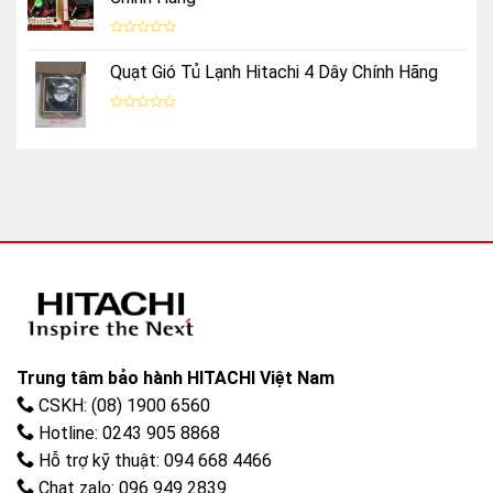
5
sao
Được
xếp
Quạt Gió Tủ Lạnh Hitachi 4 Dây Chính Hãng
hạng
0
5
sao
Được
xếp
hạng
0
5
sao
Trung tâm bảo hành HITACHI Việt Nam
CSKH: (08) 1900 6560
Hotline: 0243 905 8868
Hỗ trợ kỹ thuật: 094 668 4466
Chat zalo: 096 949 2839