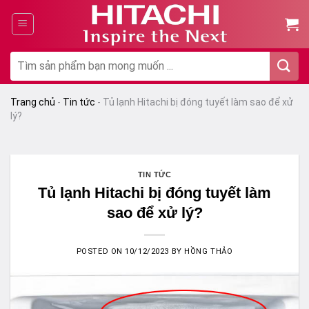
Chuyển
đến
nội
dung
Tìm
kiếm:
Trang chủ
-
Tin tức
-
Tủ lạnh Hitachi bị đóng tuyết làm sao để xử
lý?
TIN TỨC
Tủ lạnh Hitachi bị đóng tuyết làm
sao để xử lý?
POSTED ON
10/12/2023
BY
HỒNG THẢO