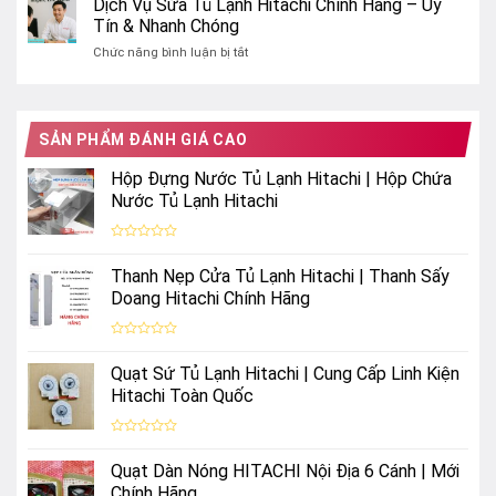
Dịch Vụ Sửa Tủ Lạnh Hitachi Chính Hãng – Uy
tủ
Uy
test
lạnh
Tín & Nhanh Chóng
Tín
đá
Hitachi
ở
Chức năng bình luận bị tắt
rơi
hiệu
Dịch
tự
quả
Vụ
động
Sửa
tủ
Tủ
lạnh
SẢN PHẨM ĐÁNH GIÁ CAO
Lạnh
Hitachi
Hitachi
Side
Hộp Đựng Nước Tủ Lạnh Hitachi | Hộp Chứa
Chính
by
Nước Tủ Lạnh Hitachi
Hãng
Side
–
Uy
Được
Tín
xếp
Thanh Nẹp Cửa Tủ Lạnh Hitachi | Thanh Sấy
hạng
&
0
Doang Hitachi Chính Hãng
Nhanh
5
Chóng
sao
Được
xếp
Quạt Sứ Tủ Lạnh Hitachi | Cung Cấp Linh Kiện
hạng
0
Hitachi Toàn Quốc
5
sao
Được
xếp
Quạt Dàn Nóng HITACHI Nội Địa 6 Cánh | Mới
hạng
0
Chính Hãng